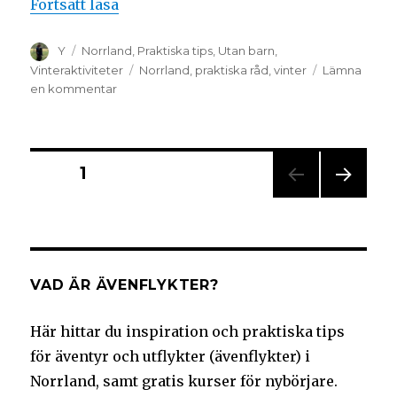
Fortsätt läsa
Y
Norrland
,
Praktiska tips
,
Utan barn
,
Vinteraktiviteter
Norrland
,
praktiska råd
,
vinter
Lämna
en kommentar
SIDA
1
NÄS
TA
SIDA
VAD ÄR ÄVENFLYKTER?
Här hittar du inspiration och praktiska tips
för äventyr och utflykter (ävenflykter) i
Norrland, samt gratis kurser för nybörjare.