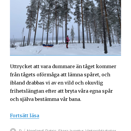
Uttrycket att vara dummare än tåget kommer
från tågets oförmåga att lämna spåret, och
ibland drabbas vi av en vild och okuvlig
frihetslängtan efter att bryta våra egna spår
och själva bestämma vår bana.
Fortsätt läsa
P
Norrland
,
Patric
,
Stora äventyr
,
Vinteraktiviteter