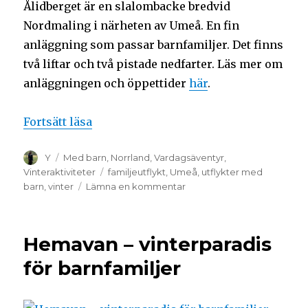
Ålidberget är en slalombacke bredvid
Nordmaling i närheten av Umeå. En fin
anläggning som passar barnfamiljer. Det finns
två liftar och två pistade nedfarter. Läs mer om
anläggningen och öppettider
här
.
Fortsätt läsa
Y
Med barn
,
Norrland
,
Vardagsäventyr
,
Vinteraktiviteter
familjeutflykt
,
Umeå
,
utflykter med
barn
,
vinter
Lämna en kommentar
Hemavan – vinterparadis
för barnfamiljer