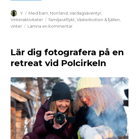
Y
Med barn
,
Norrland
,
Vardagsäventyr
,
Vinteraktiviteter
familjeutflykt
,
Västerbotten & fjällen
,
vinter
Lämna en kommentar
Lär dig fotografera på en
retreat vid Polcirkeln