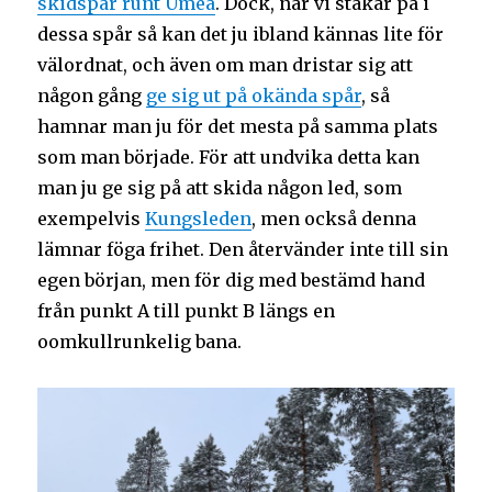
skidspår runt Umeå
. Dock, när vi stakar på i
dessa spår så kan det ju ibland kännas lite för
välordnat, och även om man dristar sig att
någon gång
ge sig ut på okända spår
, så
hamnar man ju för det mesta på samma plats
som man började. För att undvika detta kan
man ju ge sig på att skida någon led, som
exempelvis
Kungsleden
, men också denna
lämnar föga frihet. Den återvänder inte till sin
egen början, men för dig med bestämd hand
från punkt A till punkt B längs en
oomkullrunkelig bana.