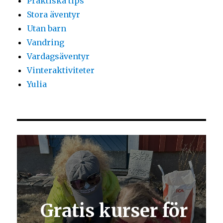
Praktiska tips
Stora äventyr
Utan barn
Vandring
Vardagsäventyr
Vinteraktiviteter
Yulia
Gratis kurser för