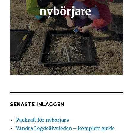
nybörjare
SENASTE INLÄGGEN
Packraft för nybörjare
Vandra Lögdeälvsleden – komplett guide