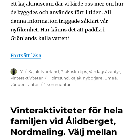
ett kajakmuseum där vi lärde oss mer om hur
de byggdes och användes förr i tiden. All
denna information triggade såklart vår
nyfikenhet. Hur känns det att paddla i
Grönlands kalla vatten?
Fortsätt läsa
Y
Kajak
,
Norrland
,
Praktiska tips
,
Vardagsäventyr
,
Vinteraktiviteter
Holmsund
,
kajak
,
nybörjare
,
Umeå
,
världen
,
vinter
1 kommentar
Vinteraktiviteter för hela
familjen vid Ålidberget,
Nordmaling. Välj mellan