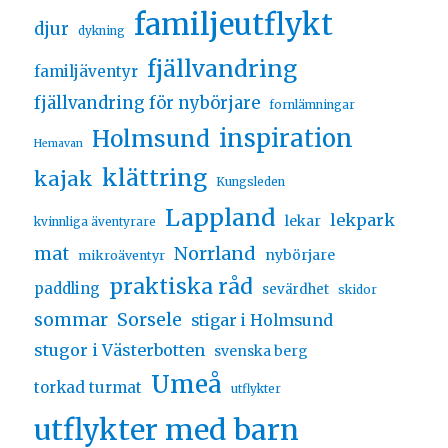
familjeutflykt
djur
dykning
fjällvandring
familjäventyr
fjällvandring för nybörjare
fornlämningar
inspiration
Holmsund
Hemavan
klättring
kajak
Kungsleden
Lappland
lekpark
lekar
kvinnliga äventyrare
Norrland
mat
nybörjare
mikroäventyr
praktiska råd
paddling
sevärdhet
skidor
sommar
Sorsele
stigar i Holmsund
stugor i Västerbotten
svenska berg
Umeå
torkad turmat
utflykter
utflykter med barn