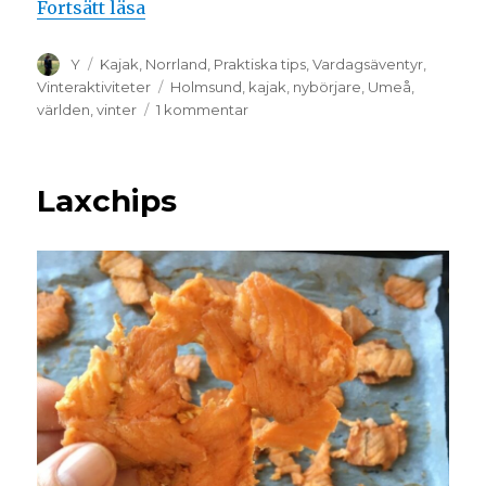
Fortsätt läsa
Y
Kajak
,
Norrland
,
Praktiska tips
,
Vardagsäventyr
,
Vinteraktiviteter
Holmsund
,
kajak
,
nybörjare
,
Umeå
,
världen
,
vinter
1 kommentar
Laxchips