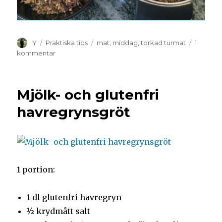
Y
Praktiska tips
mat
,
middag
,
torkad turmat
1
kommentar
Mjölk- och glutenfri
havregrynsgröt
1 portion:
1 dl glutenfri havregryn
½ krydmått salt