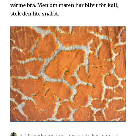
värme bra. Men om maten har blivit för kall,
stek den lite snabbt.
Y
Praktiska tips
mat
,
middag
,
torkad turmat