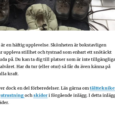
 är en häftig upplevelse. Skönheten är bokstavligen
r uppleva stillhet och tystnad som enbart ett snötäckt
da på. Du kan ta dig till platser som är inte tillgänglig
året. Har du tur (eller otur) så får du även känna på
lla kraft.
ver dock en del förberedelser. Läs gärna om
tältteknike
,
utrustning
och
skidor
i förgående inlägg. I detta inläg
äder.