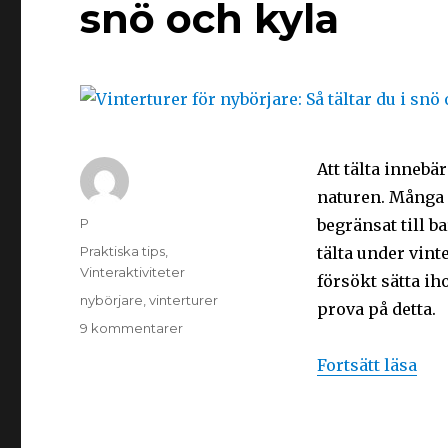
snö och kyla
Att tälta innebä
naturen. Många h
P
begränsat till b
Praktiska tips
,
tälta under vint
Vinteraktiviteter
försökt sätta ih
nybörjare
,
vinterturer
prova på detta.
9 kommentarer
Fortsätt läsa