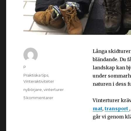
Långa skidturer
bländande. Du få
P
landskap kan bju
Praktiska tips
,
under sommarhalv
Vinteraktiviteter
naturen i dess fu
nybörjare
,
vinterturer
5 kommentarer
Vinterturer krä
mat
,
transport
går vi genom kl