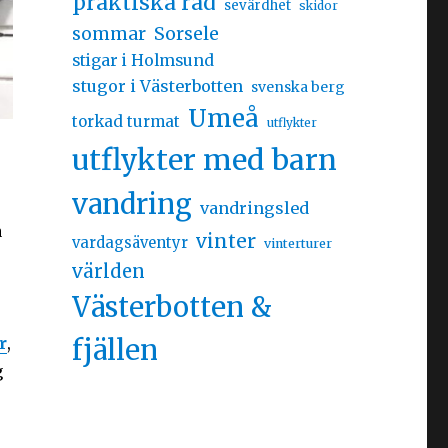
praktiska råd
sevärdhet
skidor
sommar
Sorsele
stigar i Holmsund
stugor i Västerbotten
svenska berg
Umeå
torkad turmat
utflykter
utflykter med barn
vandring
vandringsled
a
vinter
vardagsäventyr
vinterturer
världen
Västerbotten &
r
,
fjällen
g