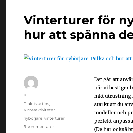
Vinterturer för n
hur att spänna d
Det går att anvä
när vi bestiger
P
mkt utrustning 
Praktiska tips
,
starkt att du an
Vinteraktiviteter
modeller och pr
nybörjare
,
vinterturer
perfekt anpassa
5 kommentarer
(De har också br