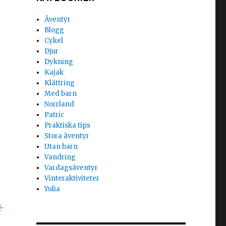
Äventyr
Blogg
Cykel
Djur
Dykning
Kajak
Klättring
Med barn
Norrland
Patric
Praktiska tips
i
Stora äventyr
Utan barn
Vandring
Vardagsäventyr
Vinteraktiviteter
Yulia
n
.