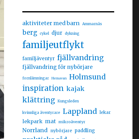
aktiviteter med barn
Ammarnäs
berg
djur
cykel
dykning
familjeutflykt
fjällvandring
familjäventyr
fjällvandring för nybörjare
Holmsund
fornlämningar
Hemavan
inspiration
kajak
klättring
Kungsleden
Lappland
lekar
kvinnliga äventyrare
mat
lekpark
mikroäventyr
Norrland
nybörjare
paddling