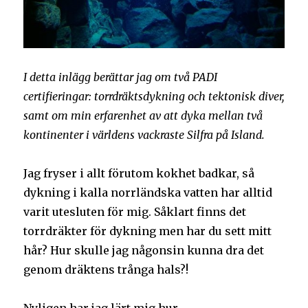
I detta inlägg berättar jag om två PADI
certifieringar: torrdräktsdykning och tektonisk diver,
samt om min erfarenhet av att dyka mellan två
kontinenter i världens vackraste Silfra på Island.
Jag fryser i allt förutom kokhet badkar, så
dykning i kalla norrländska vatten har alltid
varit utesluten för mig. Såklart finns det
torrdräkter för dykning men har du sett mitt
hår? Hur skulle jag någonsin kunna dra det
genom dräktens trånga hals?!
Nyligen har jag lärt mig hur.