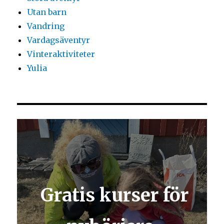
Utan barn
Vandring
Vardagsäventyr
Vinteraktiviteter
Yulia
Gratis kurser för