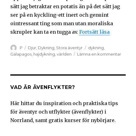
sätt jag betraktar en potatis än på det sätt jag
ser på en kyckling-ett inert och genuint
ointressant ting som man utan moraliska
skrupler kan ta en tugga av.
Fortsätt läsa
P
Djur
,
Dykning
,
Stora äventyr
dykning
,
Galapagos
,
hajdykning
,
världen
Lämna en kommentar
VAD ÄR ÄVENFLYKTER?
Här hittar du inspiration och praktiska tips
för äventyr och utflykter (ävenflykter) i
Norrland, samt gratis kurser för nybörjare.