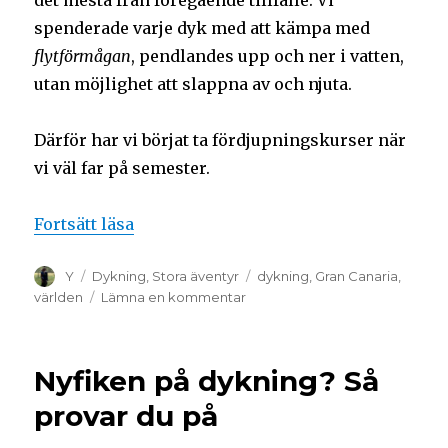
spenderade varje dyk med att kämpa med
flytförmågan
, pendlandes upp och ner i vatten,
utan möjlighet att slappna av och njuta.
Därför har vi börjat ta fördjupningskurser när
vi väl far på semester.
Fortsätt läsa
Y
Dykning
,
Stora äventyr
dykning
,
Gran Canaria
,
världen
Lämna en kommentar
Nyfiken på dykning? Så
provar du på