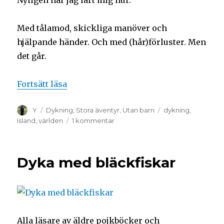
Med tålamod, skickliga manöver och
hjälpande händer. Och med (hår)förluster. Men
det går.
Fortsätt läsa
Y
Dykning
,
Stora äventyr
,
Utan barn
dykning
,
Island
,
världen
1 kommentar
Dyka med bläckfiskar
Alla läsare av äldre pojkböcker och