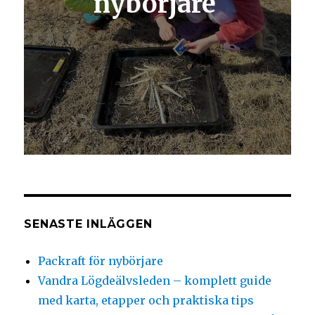
nybörjare
SENASTE INLÄGGEN
Packraft för nybörjare
Vandra Lögdeälvsleden – komplett guide
med karta, etapper och praktiska tips