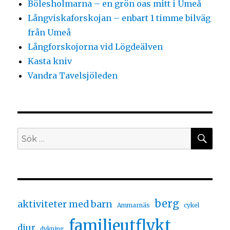
Bölesholmarna – en grön oas mitt i Umeå
Långviskaforskojan – enbart 1 timme bilväg
från Umeå
Långforskojorna vid Lögdeälven
Kasta kniv
Vandra Tavelsjöleden
berg
aktiviteter med barn
Ammarnäs
cykel
familjeutflykt
djur
dykning