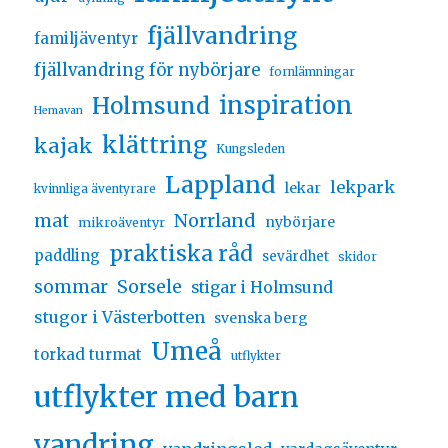
fjällvandring
familjäventyr
fjällvandring för nybörjare
fornlämningar
inspiration
Holmsund
Hemavan
klättring
kajak
Kungsleden
Lappland
lekpark
lekar
kvinnliga äventyrare
Norrland
mat
nybörjare
mikroäventyr
praktiska råd
paddling
sevärdhet
skidor
sommar
Sorsele
stigar i Holmsund
stugor i Västerbotten
svenska berg
Umeå
torkad turmat
utflykter
utflykter med barn
vandring