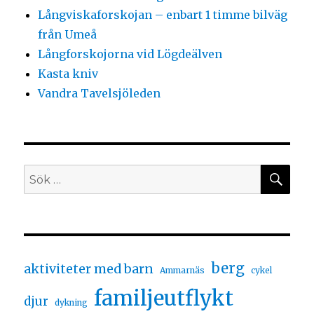
Långviskaforskojan – enbart 1 timme bilväg
från Umeå
Långforskojorna vid Lögdeälven
Kasta kniv
Vandra Tavelsjöleden
berg
aktiviteter med barn
Ammarnäs
cykel
familjeutflykt
djur
dykning