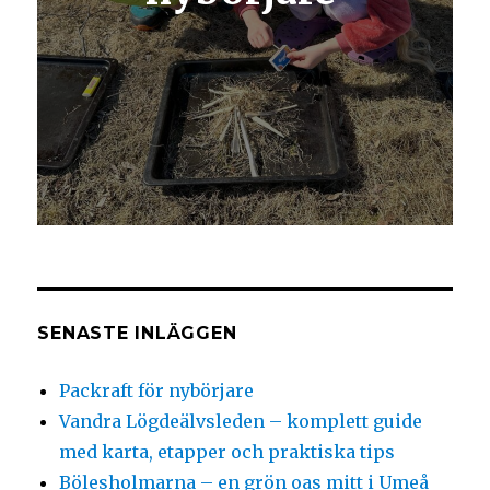
SENASTE INLÄGGEN
Packraft för nybörjare
Vandra Lögdeälvsleden – komplett guide
med karta, etapper och praktiska tips
Bölesholmarna – en grön oas mitt i Umeå