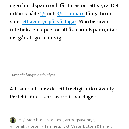
egen hundspann och får turas om att styra. Det
erbjuds både
1,5
och
3,5-timmars
långa turer,
samt
ett äventyr på två dagar
. Man behöver
inte boka en tepee för att åka hundspann, utan
det går att göra för sig.
Turer går längst Vindelälven
Allt som allt blev det ett trevligt mikroäventyr.
Perfekt för ett kort avbrott i vardagen.
Y
Med barn
,
Norrland
,
Vardagsäventyr
,
Vinteraktiviteter
familjeutflykt
,
Västerbotten & fjällen
,