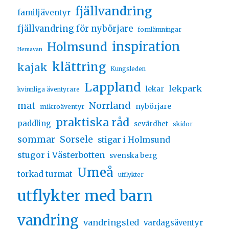
fjällvandring
familjäventyr
fjällvandring för nybörjare
fornlämningar
inspiration
Holmsund
Hemavan
klättring
kajak
Kungsleden
Lappland
lekpark
lekar
kvinnliga äventyrare
Norrland
mat
nybörjare
mikroäventyr
praktiska råd
paddling
sevärdhet
skidor
sommar
Sorsele
stigar i Holmsund
stugor i Västerbotten
svenska berg
Umeå
torkad turmat
utflykter
utflykter med barn
vandring
vandringsled
vardagsäventyr