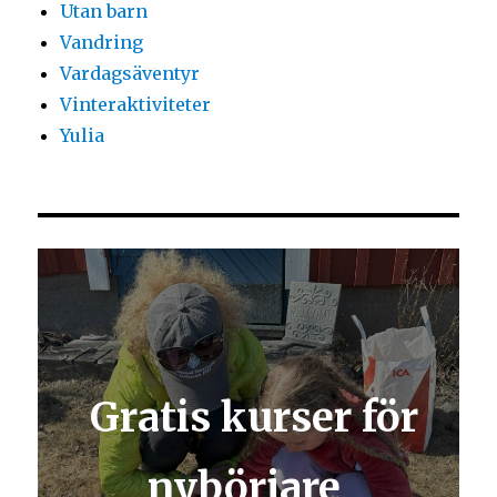
Utan barn
Vandring
Vardagsäventyr
Vinteraktiviteter
Yulia
Gratis kurser för
nybörjare