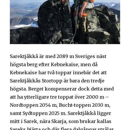
Sarektjåkkå är med 2089 m Sveriges näst
högsta berg efter Kebnekaise, men då
Kebnekaise har två toppar innebär det att
Sarektjåkkås Stortopp är bara den tredje
högsta. Berget kompenserar dock detta med
att ha ytterligare tre toppat över 2000 m –
Nordtoppen 2054 m, Bucht-toppen 2030 m,
samt Sydtoppen 2025 m. Sarektjåkkå ligger
mitt i Sarek, nära Skarja, som brukar kallas
Sareks hjärta och där flera dalgångar strålar