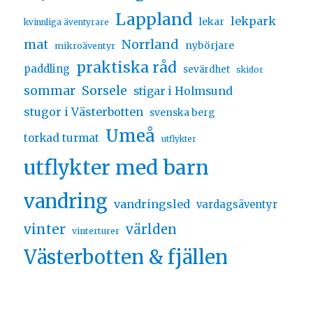
Lappland
lekpark
lekar
kvinnliga äventyrare
Norrland
mat
nybörjare
mikroäventyr
praktiska råd
paddling
sevärdhet
skidor
sommar
Sorsele
stigar i Holmsund
stugor i Västerbotten
svenska berg
Umeå
torkad turmat
utflykter
utflykter med barn
vandring
vandringsled
vardagsäventyr
vinter
världen
vinterturer
Västerbotten & fjällen