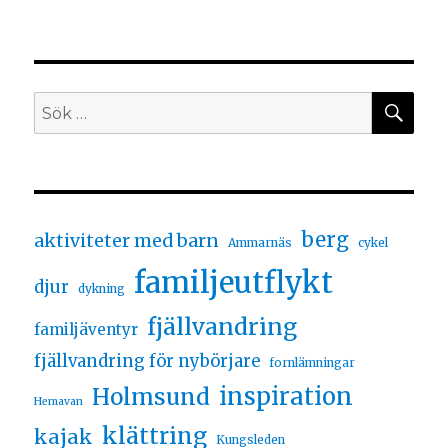
berg
aktiviteter med barn
Ammarnäs
cykel
familjeutflykt
djur
dykning
fjällvandring
familjäventyr
fjällvandring för nybörjare
fornlämningar
inspiration
Holmsund
Hemavan
klättring
kajak
Kungsleden