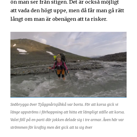
ön man ser från stigen. Det är också möjligt
att vada den högt uppe, men då får man gå rätt
långt om man är obenägen att ta risker.
Snöbrygga över Tjåggnårisjåhkå var borta. För att korsa gick vi
länge uppströms i förhoppning att hitta ett lämpligt ställe att korsa.
Valet föll på en parti där jokken delade sig i tre armar. Även här var
strömmen för kraftig men det gick att ta sig över