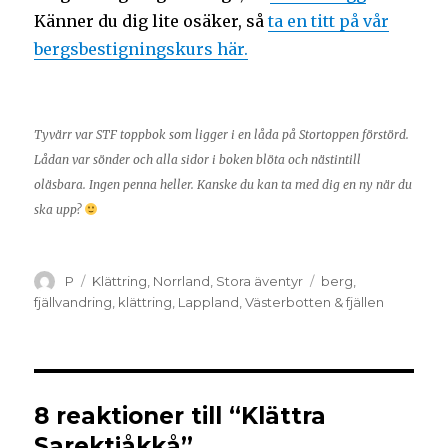
Känner du dig lite osäker, så
ta en titt på vår
bergsbestigningskurs här.
Tyvärr var STF toppbok som ligger i en låda på Stortoppen förstörd.
Lådan var sönder och alla sidor i boken blöta och nästintill
oläsbara. Ingen penna heller. Kanske du kan ta med dig en ny när du
ska upp?
P
Klättring
,
Norrland
,
Stora äventyr
berg
,
fjällvandring
,
klättring
,
Lappland
,
Västerbotten & fjällen
8 reaktioner till “Klättra
Sarektjåkkå”