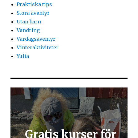
Praktiska tips
Stora äventyr
Utan barn
Vandring
Vardagsäventyr
Vinteraktiviteter
Yulia
Gratis kurser för