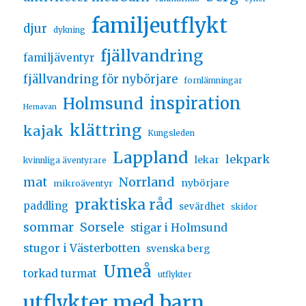
familjeutflykt
djur
dykning
fjällvandring
familjäventyr
fjällvandring för nybörjare
fornlämningar
inspiration
Holmsund
Hemavan
klättring
kajak
Kungsleden
Lappland
lekpark
lekar
kvinnliga äventyrare
Norrland
mat
nybörjare
mikroäventyr
praktiska råd
paddling
sevärdhet
skidor
sommar
Sorsele
stigar i Holmsund
stugor i Västerbotten
svenska berg
Umeå
torkad turmat
utflykter
utflykter med barn