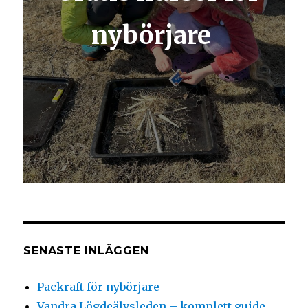
nybörjare
SENASTE INLÄGGEN
Packraft för nybörjare
Vandra Lögdeälvsleden – komplett guide