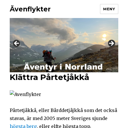
Ävenflykter
MENY
Klättra Pårtetjåkkå
Pårtetjåkkå, eller Bårddetjåjkkå som det också
stavas, är med 2005 meter Sveriges sjunde
högsta berg
, eller elfte högsta topp.