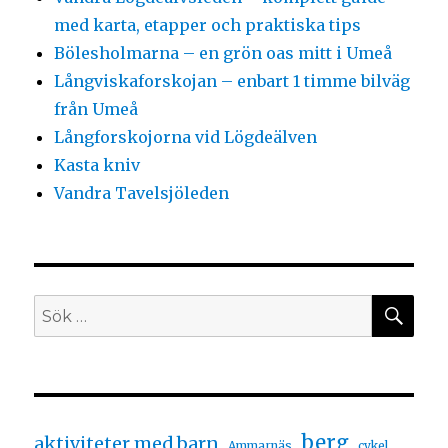
med karta, etapper och praktiska tips
Bölesholmarna – en grön oas mitt i Umeå
Långviskaforskojan – enbart 1 timme bilväg
från Umeå
Långforskojorna vid Lögdeälven
Kasta kniv
Vandra Tavelsjöleden
berg
aktiviteter med barn
Ammarnäs
cykel