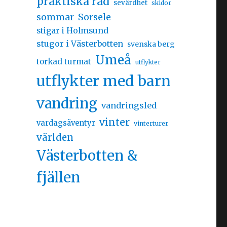
praktiska råd
sevärdhet
skidor
sommar
Sorsele
stigar i Holmsund
stugor i Västerbotten
svenska berg
Umeå
torkad turmat
utflykter
utflykter med barn
vandring
vandringsled
vinter
vardagsäventyr
vinterturer
världen
Västerbotten &
fjällen