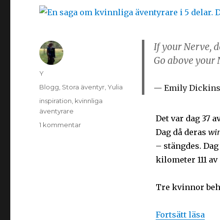
If your Nerve, 
Go above your 
Y
Blogg
,
Stora äventyr
,
Yulia
Emily Dickin
inspiration
,
kvinnliga
äventyrare
Det var dag 37 a
1 kommentar
Dag då deras
win
– stängdes. Dag 
kilometer 111 av
Tre kvinnor behö
Fortsätt läsa