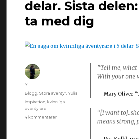
delar. Sista dele
ta med dig
”Tell me, what i
With your one w
Y
Blogg
,
Stora äventyr
,
Yulia
Mary Oliver 
inspiration
,
kvinnliga
äventyrare
“[I want to]..sh
4 kommentarer
means strong, p
Rea Kolbl, pro