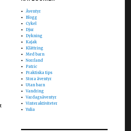
Äventyr
r
Blogg
Cykel
Djur
Dykning
Kajak
Klättring
Med barn
Norrland
Patric
Praktiska tips
Stora äventyr
Utan barn
Vandring
Vardagsäventyr
Vinteraktiviteter
t
Yulia