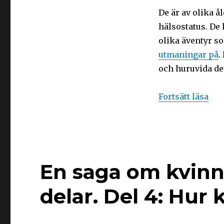
De är av olika å
hälsostatus. De
olika äventyr so
utmaningar på
.
och huruvida det 
Fortsätt läsa
En saga om kvinnl
delar. Del 4: Hur