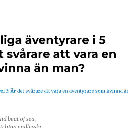
iga äventyrare i 5
et svårare att vara en
vinna än man?
d beat of sea,
etching endlessly…