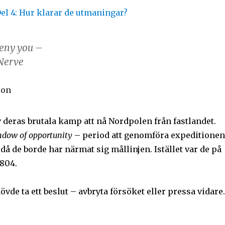
deny you –
Nerve
son
v deras brutala kamp att nå Nordpolen från fastlandet.
dow of opportunity
– period att genomföra expeditionen
då de borde har närmat sig mållinjen. Istället var de på
 804.
vde ta ett beslut – avbryta försöket eller pressa vidare.