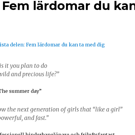
n: Fem lärdomar du ka
s it you plan to do
ild and precious life?”
“The summer day”
ow the next generation of girls that “like a girl”
owerful, and fast.”
fessionell hinderbanelöpare och friluftsfantast