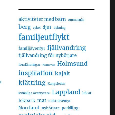
aktiviteter med barn
Ammarnäs
berg
djur
cykel
dykning
familjeutflykt
fjällvandring
familjäventyr
fjällvandring för nybörjare
Holmsund
fornlämningar
Hemavan
inspiration
kajak
klättring
Kungsleden
Lappland
lekar
kvinnliga äventyrare
mat
lekpark
mikroäventyr
Norrland
nybörjare
paddling