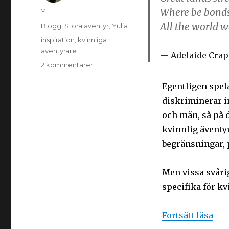
Where be bonds 
Y
All the world 
Blogg
,
Stora äventyr
,
Yulia
inspiration
,
kvinnliga
äventyrare
Adelaide Crap
2 kommentarer
Egentligen spela
diskriminerar i
och män, så på de
kvinnlig äventy
begränsningar, 
Men vissa svåri
specifika för k
Fortsätt läsa