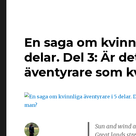
En saga om kvinnl
delar. Del 3: Är d
äventyrare som k
Sun and wind an
Great lands str