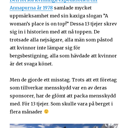
Annapurna år 1978
samlade mycket
uppmärksamhet med sin kaxiga slogan ”A
woman’s place is on top!” Dessa 13 tjejer skrev
sig in i historien med att nå toppen. De
trotsade alla nejsägare, alla män som påstod
att kvinnor inte lämpar sig för
bergsbestigning, alla som hävdade att kvinnor
är det svaga könet.
Men de gjorde ett misstag. Trots att ett företag
som tillverkar mensskydd var en av deras
sponsorer, har de glömt att packa mensskydd
med. För 13 tjejer. Som skulle vara på berget i
flera månader