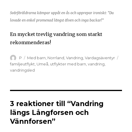
Svärföräldrarna kämpar uppåt en ås och upprepar ironiskt: ”Du
lovade en enkel promenad längst älven och inga backar!”
En mycket trevlig vandring som starkt
rekommenderas!
P
Med barn
,
Norrland
,
Vandring
,
Vardagsäventyr
familjeutflykt
,
Umeå
,
utflykter med barn
,
vandring
,
vandringsled
3 reaktioner till “Vandring
längs Långforsen och
Vännforsen”