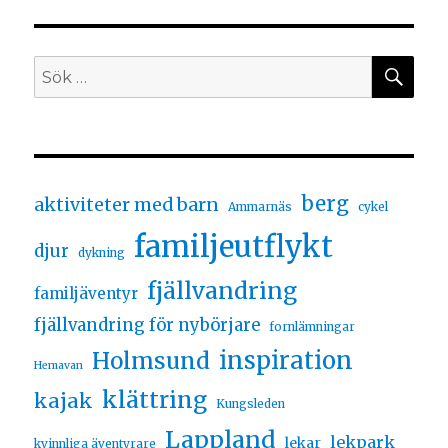
berg
aktiviteter med barn
Ammarnäs
cykel
familjeutflykt
djur
dykning
fjällvandring
familjäventyr
fjällvandring för nybörjare
fornlämningar
inspiration
Holmsund
Hemavan
klättring
kajak
Kungsleden
Lappland
lekpark
lekar
kvinnliga äventyrare