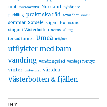
Norrland
mat
nybörjare
mikroäventyr
praktiska råd
paddling
sevärdhet
skidor
sommar
Sorsele
stigar i Holmsund
stugor i Västerbotten
svenska berg
Umeå
torkad turmat
utflykter
utflykter med barn
vandring
vandringsled
vardagsäventyr
vinter
världen
vinterturer
Västerbotten & fjällen
Hem