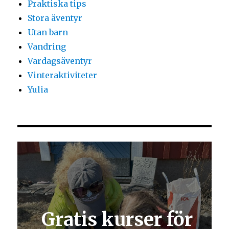
Praktiska tips
Stora äventyr
Utan barn
Vandring
Vardagsäventyr
Vinteraktiviteter
Yulia
Gratis kurser för