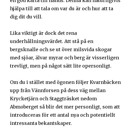
en god karta till hands. Denna kan naturligtvis
hjälpa till att tala om var du är och hur att ta
dig dit du vill.
Lika viktigt är dock det rena
underhållningsvärdet. Att stå på en
bergsknalle och se ut över milsvida skogar
med sjöar, älvar myrar och berg är visserligen
trevligt, men på något sätt lite opersonligt.
Om du i stället med ögonen följer Kvarnbäcken
upp från Vännforsen på dess väg mellan
Krycketjärn och Staggträsket nedom
Abmoberget så blir det mer personligt, som att
introduceras för ett antal nya och potentiellt
intressanta bekantskaper.