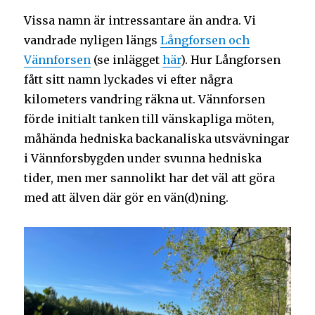
Vissa namn är intressantare än andra. Vi
vandrade nyligen längs
Långforsen och
Vännforsen
(se inlägget
här
). Hur Långforsen
fått sitt namn lyckades vi efter några
kilometers vandring räkna ut. Vännforsen
förde initialt tanken till vänskapliga möten,
måhända hedniska backanaliska utsvävningar
i Vännforsbygden under svunna hedniska
tider, men mer sannolikt har det väl att göra
med att älven där gör en vän(d)ning.