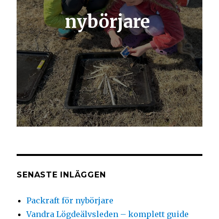
nybörjare
SENASTE INLÄGGEN
Packraft för nybörjare
Vandra Lögdeälvsleden – komplett guide