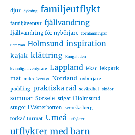
familjeutflykt
djur
dykning
fjällvandring
familjäventyr
fjällvandring för nybörjare
fornlämningar
inspiration
Holmsund
Hemavan
klättring
kajak
Kungsleden
Lappland
lekpark
lekar
kvinnliga äventyrare
Norrland
mat
nybörjare
mikroäventyr
praktiska råd
paddling
sevärdhet
skidor
sommar
Sorsele
stigar i Holmsund
stugor i Västerbotten
svenska berg
Umeå
torkad turmat
utflykter
utflykter med barn