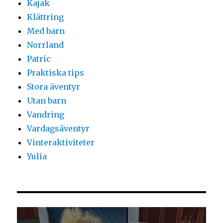
Kajak
Klättring
Med barn
Norrland
Patric
Praktiska tips
Stora äventyr
Utan barn
Vandring
Vardagsäventyr
Vinteraktiviteter
Yulia