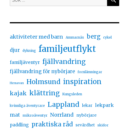
berg
aktiviteter med barn
Ammarnäs
cykel
familjeutflykt
djur
dykning
fjällvandring
familjäventyr
fjällvandring för nybörjare
fornlämningar
inspiration
Holmsund
Hemavan
klättring
kajak
Kungsleden
Lappland
lekpark
lekar
kvinnliga äventyrare
Norrland
mat
nybörjare
mikroäventyr
praktiska råd
paddling
sevärdhet
skidor