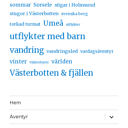
sommar
Sorsele
stigar i Holmsund
stugor i Västerbotten
svenska berg
Umeå
torkad turmat
utflykter
utflykter med barn
vandring
vandringsled
vardagsäventyr
vinter
världen
vinterturer
Västerbotten & fjällen
Hem
Äventyr