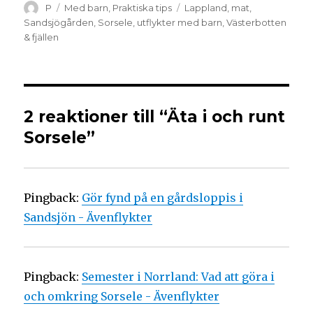
P
Med barn
,
Praktiska tips
Lappland
,
mat
,
Sandsjögården
,
Sorsele
,
utflykter med barn
,
Västerbotten
& fjällen
2 reaktioner till “Äta i och runt
Sorsele”
Pingback:
Gör fynd på en gårdsloppis i
Sandsjön - Ävenflykter
Pingback:
Semester i Norrland: Vad att göra i
och omkring Sorsele - Ävenflykter