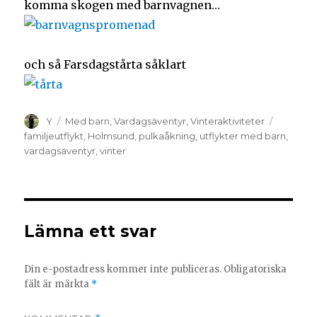
komma skogen med barnvagnen…
och så Farsdagstårta såklart
Y
Med barn
,
Vardagsäventyr
,
Vinteraktiviteter
familjeutflykt
,
Holmsund
,
pulkaåkning
,
utflykter med barn
,
vardagsäventyr
,
vinter
Lämna ett svar
Din e-postadress kommer inte publiceras.
Obligatoriska
fält är märkta
*