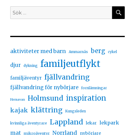
berg
aktiviteter med barn
Ammarnäs
cykel
familjeutflykt
djur
dykning
fjällvandring
familjäventyr
fjällvandring för nybörjare
fornlämningar
inspiration
Holmsund
Hemavan
klättring
kajak
Kungsleden
Lappland
lekpark
lekar
kvinnliga äventyrare
Norrland
mat
nybörjare
mikroäventyr