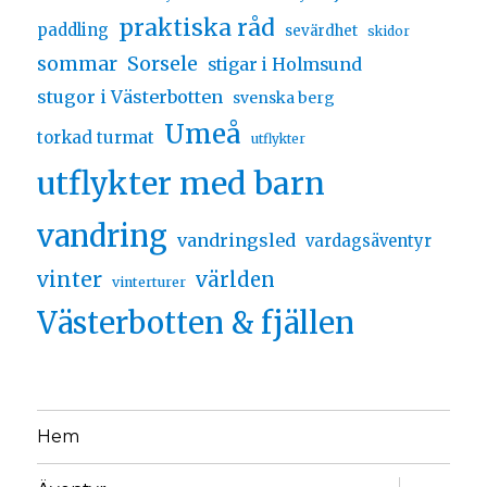
praktiska råd
paddling
sevärdhet
skidor
sommar
Sorsele
stigar i Holmsund
stugor i Västerbotten
svenska berg
Umeå
torkad turmat
utflykter
utflykter med barn
vandring
vandringsled
vardagsäventyr
vinter
världen
vinterturer
Västerbotten & fjällen
Hem