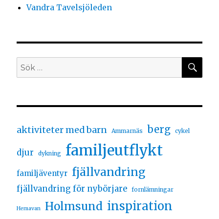
Vandra Tavelsjöleden
berg
aktiviteter med barn
Ammarnäs
cykel
familjeutflykt
djur
dykning
fjällvandring
familjäventyr
fjällvandring för nybörjare
fornlämningar
inspiration
Holmsund
Hemavan