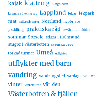
klättring
kajak
Kungsleden
Lappland
lekpark
lekar
kvinnliga äventyrare
Norrland
mat
nybörjare
mikroäventyr
praktiska råd
paddling
sevärdhet
skidor
sommar
Sorsele
stigar i Holmsund
stugor i Västerbotten
svenska berg
Umeå
torkad turmat
utflykter
utflykter med barn
vandring
vandringsled
vardagsäventyr
vinter
världen
vinterturer
Västerbotten & fjällen