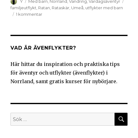
Y
Med barn
,
Norrland
,
Vandring
,
Vardagsäventyr
familjeutflykt
,
Ratan
,
Rataskär
,
Umeå
,
utflykter med barn
1 kommentar
VAD ÄR ÄVENFLYKTER?
Här hittar du inspiration och praktiska tips
för äventyr och utflykter (ävenflykter) i
Norrland, samt gratis kurser för nybörjare.