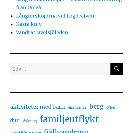
från Umeå
Långforskojorna vid Lögdeälven
Kasta kniv
Vandra Tavelsjöleden
berg
aktiviteter med barn
Ammarnäs
cykel
familjeutflykt
djur
dykning
fjällvandring