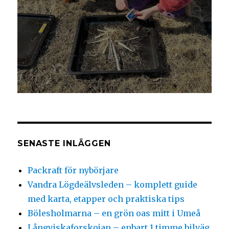
SENASTE INLÄGGEN
Packraft för nybörjare
Vandra Lögdeälvsleden – komplett guide
med karta, etapper och praktiska tips
Bölesholmarna – en grön oas mitt i Umeå
Långviskaforskojan – enbart 1 timme bilväg