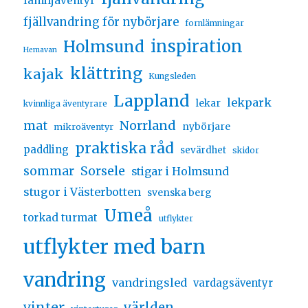
familjäventyr
fjällvandring för nybörjare
fornlämningar
inspiration
Holmsund
Hemavan
klättring
kajak
Kungsleden
Lappland
lekpark
lekar
kvinnliga äventyrare
Norrland
mat
nybörjare
mikroäventyr
praktiska råd
paddling
sevärdhet
skidor
sommar
Sorsele
stigar i Holmsund
stugor i Västerbotten
svenska berg
Umeå
torkad turmat
utflykter
utflykter med barn
vandring
vandringsled
vardagsäventyr
vinter
världen