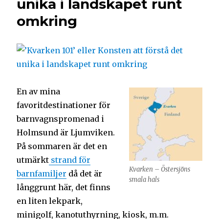
unika i landskapet runt
omkring
En av mina
favoritdestinationer för
barnvagnspromenad i
Holmsund är Ljumviken.
På sommaren är det en
utmärkt
strand för
Kvarken – Östersjöns
barnfamiljer
då det är
smala hals
långgrunt här, det finns
en liten lekpark,
minigolf, kanotuthyrning, kiosk, m.m.