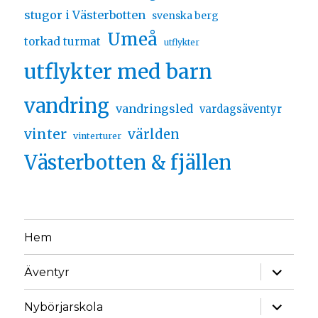
stugor i Västerbotten
svenska berg
Umeå
torkad turmat
utflykter
utflykter med barn
vandring
vandringsled
vardagsäventyr
vinter
världen
vinterturer
Västerbotten & fjällen
Hem
Äventyr
Nybörjarskola