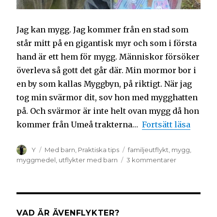
Jag kan mygg. Jag kommer från en stad som
står mitt på en gigantisk myr och som i första
hand är ett hem för mygg. Människor försöker
överleva så gott det går där. Min mormor bor i
en by som kallas Myggbyn, på riktigt. När jag
tog min svärmor dit, sov hon med mygghatten
på. Och svärmor är inte helt ovan mygg då hon
kommer från Umeå trakterna…
Fortsätt läsa
Y
Med barn
,
Praktiska tips
familjeutflykt
,
mygg
,
myggmedel
,
utflykter med barn
3 kommentarer
VAD ÄR ÄVENFLYKTER?