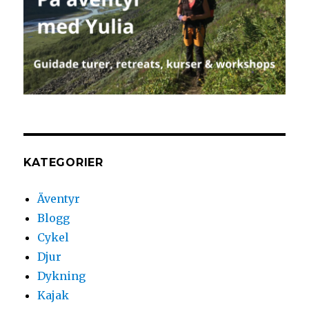
KATEGORIER
Äventyr
Blogg
Cykel
Djur
Dykning
Kajak