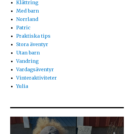
Klättring
Med barn
Norrland
Patric
Praktiska tips
Stora äventyr
Utan barn
Vandring
Vardagsäventyr
Vinteraktiviteter
Yulia