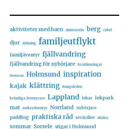
berg
aktiviteter med barn
Ammarnäs
cykel
familjeutflykt
djur
dykning
fjällvandring
familjäventyr
fjällvandring för nybörjare
fornlämningar
inspiration
Holmsund
Hemavan
klättring
kajak
Kungsleden
Lappland
lekpark
lekar
kvinnliga äventyrare
Norrland
mat
nybörjare
mikroäventyr
praktiska råd
paddling
sevärdhet
skidor
sommar
Sorsele
stigar i Holmsund