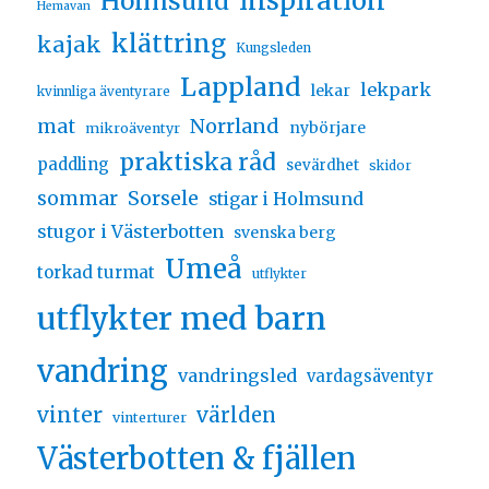
inspiration
Holmsund
Hemavan
klättring
kajak
Kungsleden
Lappland
lekpark
lekar
kvinnliga äventyrare
Norrland
mat
nybörjare
mikroäventyr
praktiska råd
paddling
sevärdhet
skidor
sommar
Sorsele
stigar i Holmsund
stugor i Västerbotten
svenska berg
Umeå
torkad turmat
utflykter
utflykter med barn
vandring
vandringsled
vardagsäventyr
vinter
världen
vinterturer
Västerbotten & fjällen