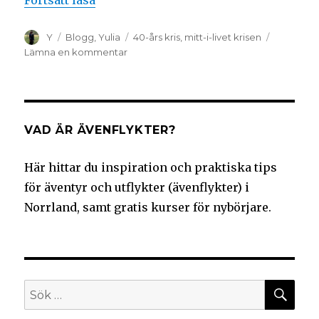
Y
Blogg
,
Yulia
40-års kris
,
mitt-i-livet krisen
Lämna en kommentar
VAD ÄR ÄVENFLYKTER?
Här hittar du inspiration och praktiska tips
för äventyr och utflykter (ävenflykter) i
Norrland, samt gratis kurser för nybörjare.