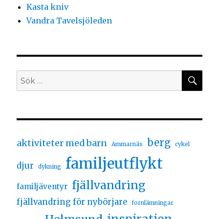
Kasta kniv
Vandra Tavelsjöleden
berg
aktiviteter med barn
Ammarnäs
cykel
familjeutflykt
djur
dykning
fjällvandring
familjäventyr
fjällvandring för nybörjare
fornlämningar