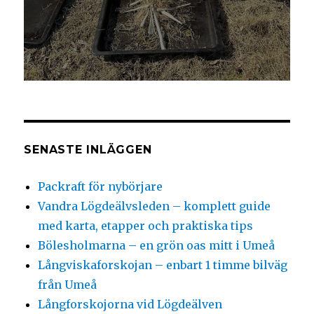
SENASTE INLÄGGEN
Packraft för nybörjare
Vandra Lögdeälvsleden – komplett guide
med karta, etapper och praktiska tips
Bölesholmarna – en grön oas mitt i Umeå
Långviskaforskojan – enbart 1 timme bilväg
från Umeå
Långforskojorna vid Lögdeälven