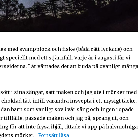
es med svampplock och fiske (båda rätt lyckade) och
t speciellt med ett stjärnfall. Varje år i augusti får vi
seiderna. I år väntades det att bjuda på ovanligt mång
sött i sina sängar, satt maken och jag ute i mörker med
hoklad tätt intill varandra insvepta i ett mysigt täcke.
edan barn som vanligt sov i vår säng och ingen ropade
tillfälle, passade maken och jag på, sprang ut, och
 för att inte frysa ihjäl, tittade vi upp på halvmolniga
ygdens mörker.
Fortsätt läsa