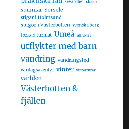
praktiska råd
sevärdhet
skidor
sommar
Sorsele
stigar i Holmsund
stugor i Västerbotten
svenska berg
Umeå
torkad turmat
utflykter
utflykter med barn
vandring
vandringsled
vinter
vardagsäventyr
vinterturer
världen
Västerbotten &
fjällen