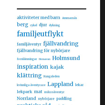
aktiviteter med barn
Ammarnäs
berg
djur
cykel
dykning
familjeutflykt
fjällvandring
familjäventyr
fjällvandring för nybörjare
Holmsund
fornlämningar
Hemavan
inspiration
kajak
klättring
Kungsleden
Lappland
lekar
kvinnliga äventyrare
mat
lekpark
mikroäventyr
Norrland
nybörjare
paddling