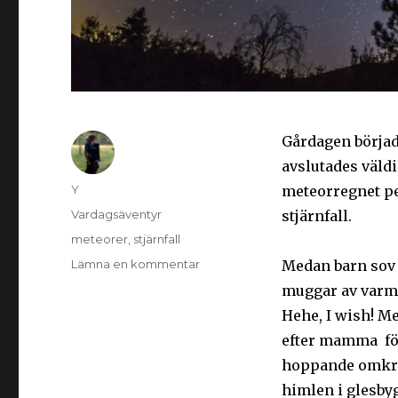
Gårdagen börjad
avslutades väldig
Y
meteorregnet per
Vardagsäventyr
stjärnfall.
meteorer
,
stjärnfall
Lämna en kommentar
Medan barn sov 
muggar av varm c
Hehe, I wish! M
efter mamma för 
hoppande omkring
himlen i glesb